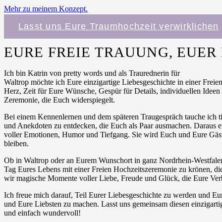
Mehr zu meinem Konzept.
Lasst uns Eure Traumhochzeit verwirklichen
EURE FREIE TRAUUNG, EUE
Ich bin Katrin von pretty words und als Traurednerin für
Waltrop möchte ich Eure einzigartige Liebesgeschichte in einer Frei
Herz, Zeit für Eure Wünsche, Gespür für Details, individuellen Ideen
Zeremonie, die Euch widerspiegelt.
Bei einem Kennenlernen und dem späteren Traugespräch tauche ich t
und Anekdoten zu entdecken, die Euch als Paar ausmachen. Daraus e
voller Emotionen, Humor und Tiefgang. Sie wird Euch und Eure Gäst
bleiben.
Ob in Waltrop oder an Eurem Wunschort in ganz Nordrhein-Westfalen
Tag Eures Lebens mit einer Freien Hochzeitszeremonie zu krönen, 
wir magische Momente voller Liebe, Freude und Glück, die Eure Verb
Ich freue mich darauf, Teil Eurer Liebesgeschichte zu werden und Eu
und Eure Liebsten zu machen. Lasst uns gemeinsam diesen einzigartige
und einfach wundervoll!