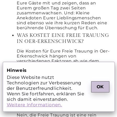
Eure Gäste mit und zeigen, dass an
Eurem großen Tag zwei Seiten
zusammenwachsen. Und: Kleine
Anekdoten Eurer Lieblingsmenschen
sind ebenso wie ihre kurzen Reden eine
berührende Überraschung für Euch.
WAS KOSTET EINE FREIE TRAUUNG
IN OER-ERKENSCHWICK?
Die Kosten für Eure Freie Trauung in Oer-
Erkenschwick hängen von
verschiedenen Faktoren ab wie dem
Umfang der Zeremonie, der Anreise und
Hinweis
eventuellen Zusatzleistungen. Gerne
erstelle ich für Euch ein individuelles
Diese Website nutzt
Angebot, das optimal zu Euren
Technologien zur Ver­bes­serung
Wünschen passt.
OK
der Be­nut­zer­freund­lich­keit.
KANN DIE FREIE TRAUUNG DIE
Wenn Sie fort­fah­ren, er­klä­ren Sie
STANDESAMTLICHE TRAUUNG
sich damit ein­ver­stan­den.
Weitere In­for­ma­ti­onen.
ERSETZEN?
Nein, die Freie Trauung ist eine rein