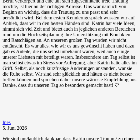
Beruf verkörpert und eine auf sich zugeschnittene freie Trauung
möchte, ist hier an der richtigen Adresse. Uns war nämlich von
Beginn an wichtig, dass die Trauung zu uns passt und sehr
persönlich wird. Bei dem ersten Kennlerngespräch wussten wir auf
Anhieb, dass wir in den besten Händen sind. Katrin hat viele Ideen,
nimmt sich viel Zeit und bietet auch in jeglichen anderen Bereichen
rund um die Hochzeitsplanung ihre Unterstützung mit Kontakten
und Ratschlägen an. An unserem großen Tag wurden wir nicht
enttäuscht. Es war alles, wie wir es uns gewünscht haben und dazu
gab es Anteile, die uns selbst unbekannt waren, weil auch einige
unserer Liebsten mit beteiligt waren. Insbesondere am Tag selbst ist
man selbst etwas im Stress vor Aufregung, aber Katrin hatte alles im
Griff. Selbst, als noch kurzfristige Änderungen anstanden, war sie
die Ruhe selbst. Wir sind sehr glücklich und hätten es nicht besser
treffen können und sprechen daher unsere wärmste Empfehlung aus.
Danke, dass du unseren Tag so besonders gemacht hast! 🤍
Ines
5. Juni 2026
Wir sind unglaublich dankbar, dass Katrin unsere Trauung zu einer