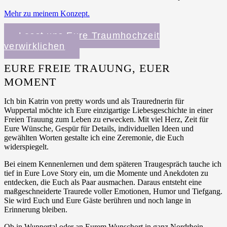
Mehr zu meinem Konzept.
Lasst uns Eure Traumhochzeit
verwirklichen
EURE FREIE TRAUUNG, EUER
MOMENT
Ich bin Katrin von pretty words und als Traurednerin für
Wuppertal möchte ich Eure einzigartige Liebesgeschichte in einer
Freien Trauung zum Leben zu erwecken. Mit viel Herz, Zeit für
Eure Wünsche, Gespür für Details, individuellen Ideen und
gewählten Worten gestalte ich eine Zeremonie, die Euch
widerspiegelt.
Bei einem Kennenlernen und dem späteren Traugespräch tauche ich
tief in Eure Love Story ein, um die Momente und Anekdoten zu
entdecken, die Euch als Paar ausmachen. Daraus entsteht eine
maßgeschneiderte Traurede voller Emotionen, Humor und Tiefgang.
Sie wird Euch und Eure Gäste berühren und noch lange in
Erinnerung bleiben.
Ob in Wuppertal oder an Eurem Wunschort in ganz Nordrhein-