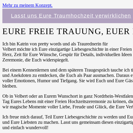
Mehr zu meinem Konzept.
Lasst uns Eure Traumhochzeit verwirklichen
EURE FREIE TRAUUNG, EUE
Ich bin Katrin von pretty words und als Traurednerin für
Velbert möchte ich Eure einzigartige Liebesgeschichte in einer Frei
Herz, Zeit für Eure Wünsche, Gespür für Details, individuellen Ideen
Zeremonie, die Euch widerspiegelt.
Bei einem Kennenlernen und dem späteren Traugespräch tauche ich t
und Anekdoten zu entdecken, die Euch als Paar ausmachen. Daraus e
voller Emotionen, Humor und Tiefgang. Sie wird Euch und Eure Gäst
bleiben.
Ob in Velbert oder an Eurem Wunschort in ganz Nordrhein-Westfalen 
Tag Eures Lebens mit einer Freien Hochzeitszeremonie zu krönen, 
wir magische Momente voller Liebe, Freude und Glück, die Eure Verb
Ich freue mich darauf, Teil Eurer Liebesgeschichte zu werden und Eu
und Eure Liebsten zu machen. Lasst uns gemeinsam diesen einzigartige
und einfach wundervoll!