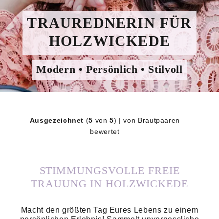
TRAUREDNERIN FÜR
HOLZWICKEDE
Modern • Persönlich • Stilvoll
Ausgezeichnet
(
5
von
5
) | von Brautpaaren
bewertet
STIMMUNGSVOLLE FREIE
TRAUUNG IN HOLZWICKEDE
Macht den größten Tag Eures Lebens zu einem