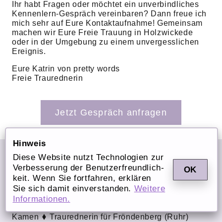
Ihr habt Fragen oder möchtet ein unverbindliches
Kennenlern-Gespräch vereinbaren? Dann freue ich
mich sehr auf Eure Kontaktaufnahme! Gemeinsam
machen wir Eure Freie Trauung in Holzwickede
oder in der Umgebung zu einem unvergesslichen
Ereignis.
Eure Katrin von pretty words
Freie Traurednerin
Jetzt Gespräch anfragen
Hinweis
AUCH IN DEN FOLGENDEN STÄDTEN
Diese Website nutzt Technologien zur
BIETE ICH EINE UNVERGESSLICHE
Ver­bes­serung der Be­nut­zer­freund­lich­
OK
keit. Wenn Sie fort­fah­ren, er­klä­ren
FREIE TRAUUNG AN.
Sie sich damit ein­ver­stan­den.
Weitere
Traurednerin für Unna
Traurednerin für Schwerte
In­for­ma­ti­onen.
Traurednerin für Dortmund
Traurednerin für
Kamen
Traurednerin für Fröndenberg (Ruhr)